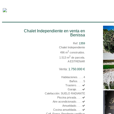
Chalet Independiente en venta en
Benissa
Ref:
1359
Chalet Independiente
2
496 m
construidos.
2
1.513 m
de parcela.
A ESTRENAR
Venta:
1.750.000 €
Habitaciones. . . . 4
Baños. . . . 5
Trastero. . . .
Garaje. . . .
Calefacción: SUELO RADIANTE
Piscina privada. . . .
Aire acondicionado. . . .
Amueblado. . . .
Cocina amueblada. . . .
Calf. Energ: Pendiente certificar