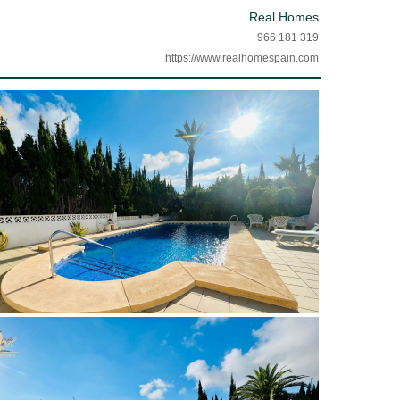
Real Homes
966 181 319
https://www.realhomespain.com