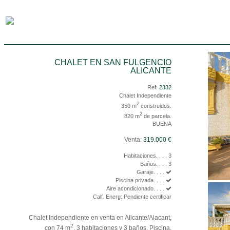
CHALET EN SAN FULGENCIO
ALICANTE
Ref:
2332
Chalet Independiente
2
350 m
construidos.
2
820 m
de parcela.
BUENA
Venta:
319.000 €
Habitaciones. . . . 3
Baños. . . . 3
Garaje. . . .
Piscina privada. . . .
Aire acondicionado. . . .
Calf. Energ: Pendiente certificar
Chalet Independiente en venta en Alicante/Alacant,
2
con 74 m
, 3 habitaciones y 3 baños, Piscina,