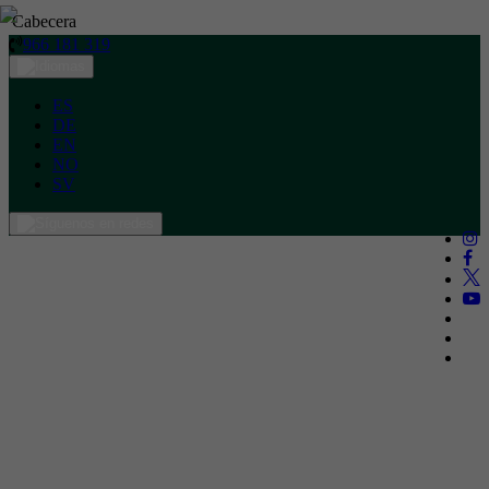
Cabecera
966 181 319
ES
DE
EN
NO
SV