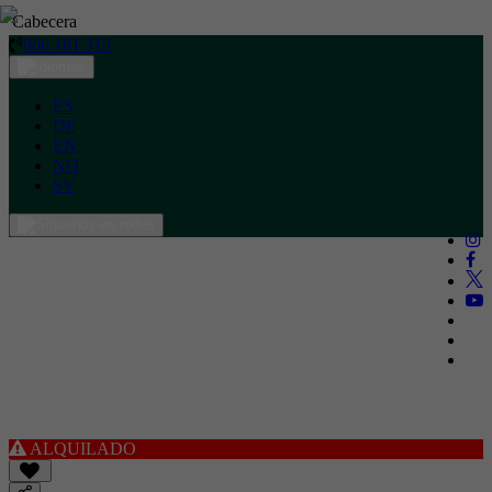
Cabecera
966 181 319
ES
DE
EN
NO
SV
ALQUILADO