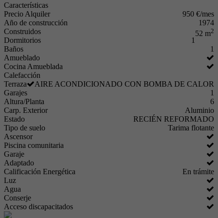
Características
Precio Alquiler
950 €/mes
Año de construcción
1974
Construidos
2
52 m
Dormitorios
1
Baños
1
Amueblado
Cocina Amueblada
Calefacción
Terraza
AIRE ACONDICIONADO CON BOMBA DE CALOR
Garajes
1
Altura/Planta
6
Carp. Exterior
Aluminio
Estado
RECIÉN REFORMADO
Tipo de suelo
Tarima flotante
Ascensor
Piscina comunitaria
Garaje
Adaptado
Calificación Energética
En trámite
Luz
Agua
Conserje
Acceso discapacitados