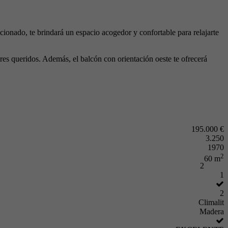
cionado, te brindará un espacio acogedor y confortable para relajarte
eres queridos. Además, el balcón con orientación oeste te ofrecerá
195.000 €
3.250
1970
2
60 m
2
1
2
Climalit
Madera