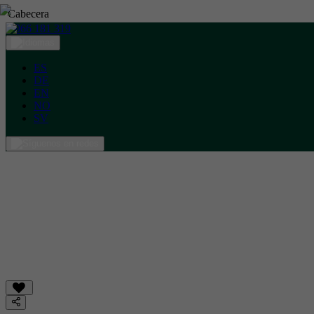
Cabecera
966 181 319
ES
DE
EN
NO
SV