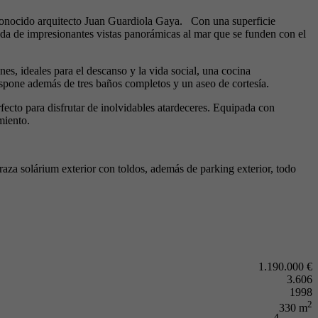
reconocido arquitecto Juan Guardiola Gaya. Con una superficie
da de impresionantes vistas panorámicas al mar que se funden con el
es, ideales para el descanso y la vida social, una cocina
ispone además de tres baños completos y un aseo de cortesía.
erfecto para disfrutar de inolvidables atardeceres. Equipada con
miento.
rraza solárium exterior con toldos, además de parking exterior, todo
1.190.000 €
3.606
1998
2
330 m
4