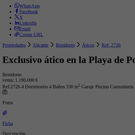
WhatsApp
Facebook
X
LinkedIn
Email
Copiar URL
Propiedades
Alicante
Benidorm
Áticos
Ref. 2726
Exclusivo ático en la Playa de P
Benidorm
venta:
1.190.000 €
2
Ref.2726
4 Dormitorios
4 Baños
330 m
Garaje
Piscina Comunitaria
Fotos
Ficha
Descripción