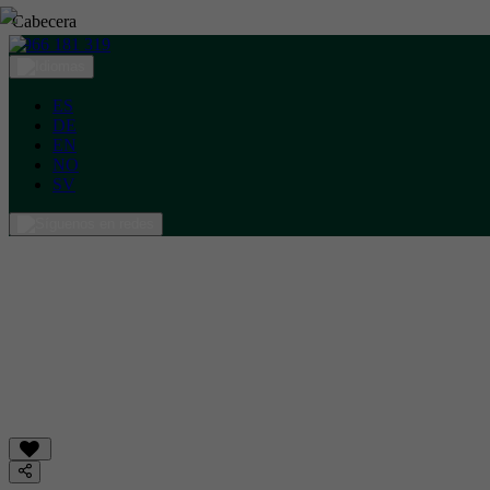
Cabecera
966 181 319
ES
DE
EN
NO
SV