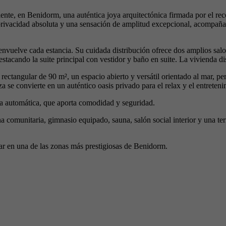
iente, en Benidorm, una auténtica joya arquitectónica firmada por el 
 privacidad absoluta y una sensación de amplitud excepcional, acompaña
envuelve cada estancia. Su cuidada distribución ofrece dos amplios salon
stacando la suite principal con vestidor y baño en suite. La vivienda d
a rectangular de 90 m², un espacio abierto y versátil orientado al mar, p
aza se convierte en un auténtico oasis privado para el relax y el entreteni
a automática, que aporta comodidad y seguridad.
na comunitaria, gimnasio equipado, sauna, salón social interior y una te
mar en una de las zonas más prestigiosas de Benidorm.