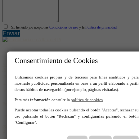
Sí, he leído y/o acepto las
Condiciones de uso
y la
Política de privacidad
Enviar
Contacto
Consentimiento de Cookies
Real Homes
Avda. del Albir 159 - Local 1 03581 – Alfaz del Pi
info@realhomespain.com
Utilizamos cookies propias y de terceros para fines analíticos y para
mostrarle publicidad personalizada en base a un perfil elaborado a partir
966 181 319
de sus hábitos de navegación (por ejemplo, páginas visitadas).
604537488
Para más información consulte la
política de cookies
.
Tus Favoritos
Puede aceptar todas las cookies pulsando el botón "Aceptar", rechazar su
Síguenos en:
uso pulsando el botón "Rechazar" y configurarlas pulsando el botón
"Configurar".