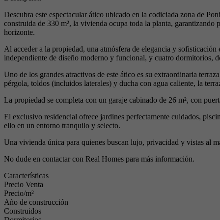
Descubra este espectacular ático ubicado en la codiciada zona de Pon
construida de 330 m², la vivienda ocupa toda la planta, garantizando
horizonte.
Al acceder a la propiedad, una atmósfera de elegancia y sofisticación 
independiente de diseño moderno y funcional, y cuatro dormitorios, de
Uno de los grandes atractivos de este ático es su extraordinaria terraz
pérgola, toldos (incluidos laterales) y ducha con agua caliente, la terr
La propiedad se completa con un garaje cabinado de 26 m², con puert
El exclusivo residencial ofrece jardines perfectamente cuidados, pisci
ello en un entorno tranquilo y selecto.
Una vivienda única para quienes buscan lujo, privacidad y vistas al 
No dude en contactar con Real Homes para más información.
Características
Precio Venta
Precio/m²
Año de construcción
Construidos
Dormitorios