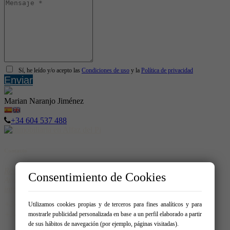
Sí, he leído y/o acepto las
Condiciones de uso
y la
Política de privacidad
Enviar
Marian Naranjo Jiménez
+34 604 537 488
Contacto
Real Homes
Consentimiento de Cookies
Avda. del Albir 159 - Local 1 03581 – Alfaz del Pi
info@realhomespain.com
966 181 319
Utilizamos cookies propias y de terceros para fines analíticos y para
604537488
mostrarle publicidad personalizada en base a un perfil elaborado a partir
de sus hábitos de navegación (por ejemplo, páginas visitadas).