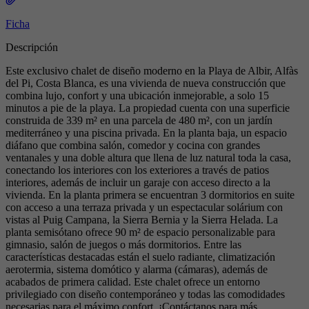
Ficha
Descripción
Este exclusivo chalet de diseño moderno en la Playa de Albir, Alfàs
del Pi, Costa Blanca, es una vivienda de nueva construcción que
combina lujo, confort y una ubicación inmejorable, a solo 15
minutos a pie de la playa. La propiedad cuenta con una superficie
construida de 339 m² en una parcela de 480 m², con un jardín
mediterráneo y una piscina privada. En la planta baja, un espacio
diáfano que combina salón, comedor y cocina con grandes
ventanales y una doble altura que llena de luz natural toda la casa,
conectando los interiores con los exteriores a través de patios
interiores, además de incluir un garaje con acceso directo a la
vivienda. En la planta primera se encuentran 3 dormitorios en suite
con acceso a una terraza privada y un espectacular solárium con
vistas al Puig Campana, la Sierra Bernia y la Sierra Helada. La
planta semisótano ofrece 90 m² de espacio personalizable para
gimnasio, salón de juegos o más dormitorios. Entre las
características destacadas están el suelo radiante, climatización
aerotermia, sistema domótico y alarma (cámaras), además de
acabados de primera calidad. Este chalet ofrece un entorno
privilegiado con diseño contemporáneo y todas las comodidades
necesarias para el máximo confort. ¡Contáctanos para más