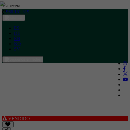
Cabecera
966 181 319
ES
DE
EN
NO
SV
VENDIDO