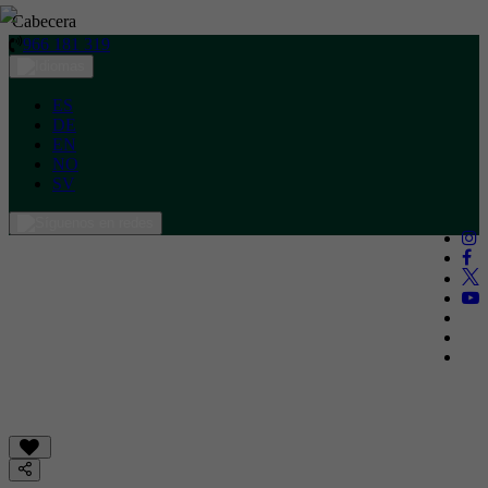
Cabecera
966 181 319
ES
DE
EN
NO
SV