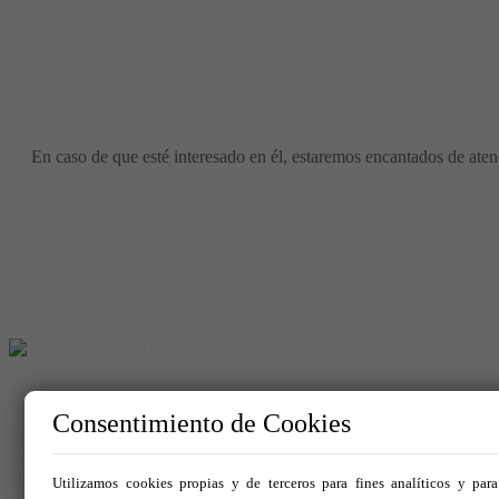
En caso de que esté interesado en él, estaremos encantados de atend
Contacto
Consentimiento de Cookies
Real Homes
Avda. del Albir 159 - Local 1 03581 – Alfaz del Pi
info@realhomespain.com
Utilizamos cookies propias y de terceros para fines analíticos y para