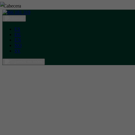
Cabecera
966 181 319
ES
DE
EN
NO
SV