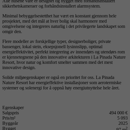
Alle husene våre er designet og bygget med forhåndsinstallert
sikkerhetskameraer og forhåndsinstallert alarmsystem.
Minimal bebyggelsestetthet har vært en konstant gjennom hele
prosjektet, med det mål at hver bolig skal harmonere med
omgivelsene og integreres naturlig i det privilegerte landskapet som
omgir den.
Flere modeller av forskjellige typer, designerboliger, private
bassenger, lokal stein, eksepsjonell lysinnslipp, optimal
energieffektivitet, perfekt integrering av innendørs og utendørs rom
er kjennetegnene på den innovative arkitekturen i La Pinada Nature
Resort, hvor natur og komfort smelter sammen med det mest
innovative design.
Solide miljøegenskaper er også en prioritet for oss. La Pinada
Nature Resort har energieffektive installasjoner som aerotermiske
systemer og solenergi for å oppnå høy energiutnyttelse hele året.
Egenskaper
Salgspris
494 000 €
Pris/m²
5 093
Byggeår
2025
Bygget
2
97 m