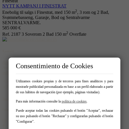
Finestrat
NYTT KAMPANJ I FINESTRAT
2
Enebolig til salgs i Finestrat, med 150 m
, 3 rom og 2 Bad,
Svømmebasseng, Garasje, Bod og Sentralvarme
SENTRALVARME.
585 000 €
2
Ref. 2187
3 Soverom
2 Bad
150 m
Overflate
Kontakt
Real Homes
Consentimiento de Cookies
Avda. del Albir 159 - Local 1 03581 – Alfaz del Pi
info@realhomespain.com
966 181 319
Utilizamos cookies propias y de terceros para fines analíticos y para
604537488
mostrarle publicidad personalizada en base a un perfil elaborado a partir
de sus hábitos de navegación (por ejemplo, páginas visitadas).
Tus Favoritos
Para más información consulte la
política de cookies
.
Følg oss på:
Puede aceptar todas las cookies pulsando el botón "Aceptar", rechazar
su uso pulsando el botón "Rechazar" y configurarlas pulsando el botón
"Configurar".