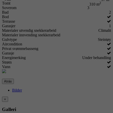
Tomt
2
310 m
Soverom
3
Bad
2
Bod
Terrasse
Garasjer
1
Materialer utvendig snekkerarbeid
Climalit
Materialer innvending snekkerarbeid
Gulvtype
Steintøy
Aircondition
Privat svømmebasseng
Garasje
Energimerking
Under behandling
Strøm
Vann
Atrás
Bilder
×
Galleri