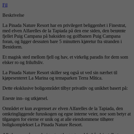
Fil
Beskrivelse
La Pinada Nature Resort har en privilegert beliggenhet i Finestrat,
med elven Alfarelles de la Tapiada på den ene siden, den berømte
fjellet Puig Campana på baksiden og golfbanen Puig Campana
foran, og ligger dessuten bare 5 minutters kjøretur fra stranden i
Benidorm.
Et magisk sted mellom fjell og hav, et virkelig paradis for dem som
elsker ro og friluftsliv.
La Pinada Nature Resort skiller seg også ut ved sin nærhet til
kjøpesenteret La Marina og temaparken Terra Mítica.
Dette eksklusive boligområdet tilbyr privatliv og unikhet basert på:
Eneste inn- og utkjørsel.
Området er kun avgrenset av elven Alfarelles de la Tapiada, den
omkringliggende furuskogen og egne interne veier, noe som betyr at
tilgangen for eierne er unik og at alle eiendommene tilhører
boligkomplekset La Pinada Nature Resort.