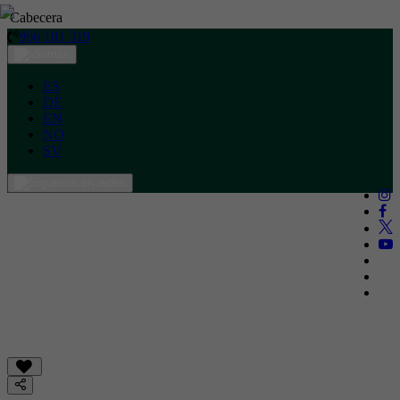
Cabecera
966 181 319
ES
DE
EN
NO
SV