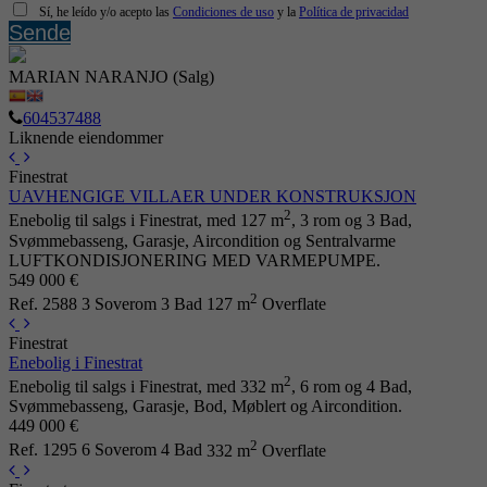
Sí, he leído y/o acepto las
Condiciones de uso
y la
Política de privacidad
Sende
MARIAN NARANJO (Salg)
604537488
Liknende eiendommer
Finestrat
UAVHENGIGE VILLAER UNDER KONSTRUKSJON
2
Enebolig til salgs i Finestrat, med 127 m
, 3 rom og 3 Bad,
Svømmebasseng, Garasje, Aircondition og Sentralvarme
LUFTKONDISJONERING MED VARMEPUMPE.
549 000 €
2
Ref. 2588
3 Soverom
3 Bad
127 m
Overflate
Finestrat
Enebolig i Finestrat
2
Enebolig til salgs i Finestrat, med 332 m
, 6 rom og 4 Bad,
Svømmebasseng, Garasje, Bod, Møblert og Aircondition.
449 000 €
2
Ref. 1295
6 Soverom
4 Bad
332 m
Overflate