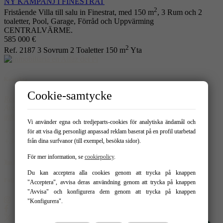
NY KAMPANJ I FINESTRAT
2
Fristående Villa till salu in Finestrat, med 150 m
, 3 Rum och 2
toaletter, Pool, Garage, Förråd och Uppvärming
CENTRALVÄRME.
585 000 €
2
Ref. 2187
3 Sovrum
2 Toaletter
150 m
Yta
Kontakta
Cookie-samtycke
Real Homes
Avda. del Albir 159 - Local 1 03581 – Alfaz del Pi
info@realhomespain.com
Vi använder egna och tredjeparts-cookies för analytiska ändamål och
966 181 319
för att visa dig personligt anpassad reklam baserat på en profil utarbetad
604537488
från dina surfvanor (till exempel, besökta sidor).
För mer information, se
cookiepolicy
.
Tus Favoritos
Du kan acceptera alla cookies genom att trycka på knappen
Följ oss på:
"Acceptera", avvisa deras användning genom att trycka på knappen
"Avvisa" och konfigurera dem genom att trycka på knappen
"Konfigurera".