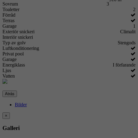
Sovrum
3
Toaletter
2
Förråd
Terras
Garage
1
Exteriör snickeri
Climalit
Interiör snickeri
Typ av golv
Stengods
Luftkonditionering
Privat pool
Garage
Energiklass
I förfarande
Ljus
Vatten
Atrás
Bilder
×
Galleri