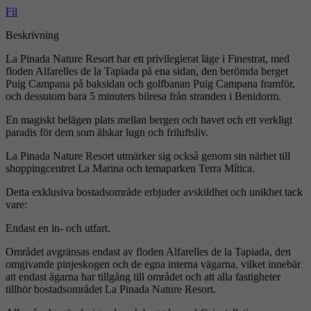
Fil
Beskrivning
La Pinada Nature Resort har ett privilegierat läge i Finestrat, med
floden Alfarelles de la Tapiada på ena sidan, den berömda berget
Puig Campana på baksidan och golfbanan Puig Campana framför,
och dessutom bara 5 minuters bilresa från stranden i Benidorm.
En magiskt belägen plats mellan bergen och havet och ett verkligt
paradis för dem som älskar lugn och friluftsliv.
La Pinada Nature Resort utmärker sig också genom sin närhet till
shoppingcentret La Marina och temaparken Terra Mítica.
Detta exklusiva bostadsområde erbjuder avskildhet och unikhet tack
vare:
Endast en in- och utfart.
Området avgränsas endast av floden Alfarelles de la Tapiada, den
omgivande pinjeskogen och de egna interna vägarna, vilket innebär
att endast ägarna har tillgång till området och att alla fastigheter
tillhör bostadsområdet La Pinada Nature Resort.