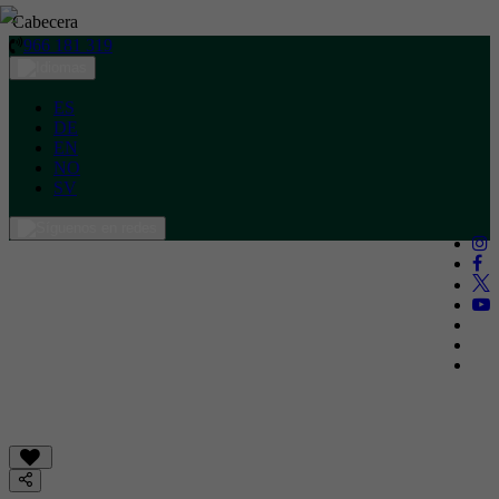
Cabecera
966 181 319
ES
DE
EN
NO
SV