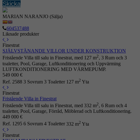
Skicka
MARIAN NARANJO (Sälja)
604537488
Liknade produkter
Finestrat
SJÄLVSTÄNANDE VILLOR UNDER KONSTRUKTION
2
Fristående Villa till salu in Finestrat, med 127 m
, 3 Rum och 3
toaletter, Pool, Garage, Luftkonditionering och Uppvärming
LUFTKONDITIONERING MED VÄRMEPUMP.
549 000 €
2
Ref. 2588
3 Sovrum
3 Toaletter
127 m
Yta
Finestrat
Fristående Villa in Finestrat
2
Fristående Villa till salu in Finestrat, med 332 m
, 6 Rum och 4
toaletter, Pool, Garage, Förråd, Möblerad och Luftkonditionering.
449 000 €
2
Ref. 1295
6 Sovrum
4 Toaletter
332 m
Yta
Finestrat