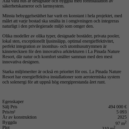
Alla våra hus är designade och byggda med förinstallation av
säkerhetskameror och larmsystem.
Minsta bebyggelsetäthet har varit en konstant i hela projektet, med
målet att varje bostad ska smälta in i omgivningen och integreras
naturligt i den privilegierade miljö som omger den.
Olika modeller av olika typer, designade bostäder, privata pooler,
lokal sten, exceptionellt ljusinsläpp, optimal energieffektivitet,
perfekt integration av inomhus- och utomhusutrymmen är
kännetecknen för den innovativa arkitekturen i La Pinada Nature
Resort, där natur och komfort smälter samman med den mest
innovativa designen.
Starka miljömeriter är också en prioritet för oss. La Pinada Nature
Resort har energieffektiva installationer som aerotermiska system
och solenergi för att uppnå hög energiprestanda året runt.
Egenskaper
Sälj Pris
494 000 €
Pris/m²
5 093
År av konstruktion
2025
Byggda
2
97 m
Plot
2
310 m